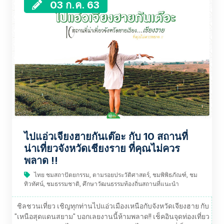
03 ก.ค. 63
ไปแอ่วเจียงฮายกันเต๊อะ กับ 10 สถานที่
น่าเที่ยวจังหวัดเชียงราย ที่คุณไม่ควร
พลาด !!
ไทย ชมสถาปัตยกรรม, ตามรอยประวัติศาสตร์, ชมพิพิธภัณฑ์, ชม
ทิวทัศน์, ชมธรรมชาติ, ศึกษาวัฒนธรรมท้องถิ่นสถานที่แนะนำ
ชิลชวนเที่ยว เชิญทุกท่านไปแอ่วเมืองเหนือกับจังหวัดเจียงฮาย กับ
"เหนือสุดแดนสยาม" บอกเลยงานนี้ห้ามพลาด!! เช็คอินจุดท่องเที่ยว