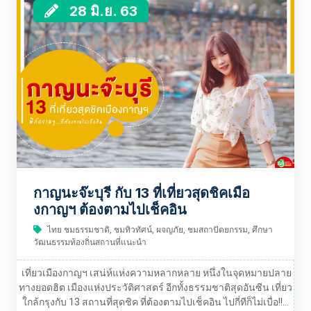
28 มิ.ย. 63
กาญนะจ๊ะบุรี กับ 13 ที่เที่ยวสุดชิคเมือ
งกาญฯ ต้องตามไปเช็คอิน
ไทย ชมธรรมชาติ, ชมทิวทัศน์, ผจญภัย, ชมสถาปัตยกรรม, ศึกษา
วัฒนธรรมท้องถิ่นสถานที่แนะนำ
เที่ยวเมืองกาญฯ เสน่ห์แห่งความหลากหลาย หนึ่งในจุดหมายปลาย
ทางยอดฮิต เมืองแห่งประวัติศาสตร์ อีกทั้งธรรมชาติสุดอันซีน เที่ยว
ใกล้กรุงกับ 13 สถานที่สุดชิค ที่ต้องตามไปเช็คอิน ไปกี่ทีก็ไม่เบื่อ!!...