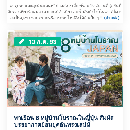
พาทุกท่านตะลุยดินแดนทวีปออสเตรเลีย พร้อม 10 สถานที่สุดฮิตที่
นักท่องเที่ยวห้ามพลาด บอกได้คำเดียวว่าเช็คอินยังไงก็ไม่เอ้าท์ไม่ว่า
จะเป็นภูเขา หาดทรายหรือกระทบไหล่จิงโจ้ตัวเป็น ๆ !!...
(อ่านต่อ)
10 ก.ค. 63
พาเยือน 8 หมู่บ้านโบราณในญี่ปุ่น สัมผัส
บรรยากาศย้อนยุคอันทรงเสน่ห์