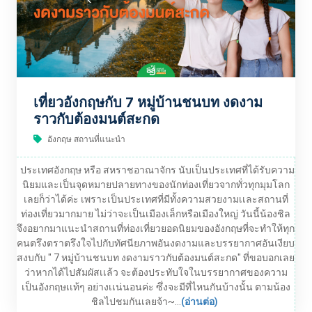
เที่ยวอังกฤษกับ 7 หมู่บ้านชนบท งดงาม
ราวกับต้องมนต์สะกด
อังกฤษ สถานที่แนะนำ
ประเทศอังกฤษ หรือ สหราชอาณาจักร นับเป็นประเทศที่ได้รับความ
นิยมและเป็นจุดหมายปลายทางของนักท่องเที่ยวจากทั่วทุกมุมโลก
เลยก็ว่าได้ค่ะ เพราะเป็นประเทศที่มีทั้งความสวยงามเเละสถานที่
ท่องเที่ยวมากมาย ไม่ว่าจะเป็นเมืองเล็กหรือเมืองใหญ่ วันนี้น้องชิล
จึงอยากมาแนะนำสถานที่ท่องเที่ยวยอดนิยมของอังกฤษที่จะทำให้ทุก
คนตรึงตราตรึงใจไปกับทัศนียภาพอันงดงามและบรรยากาศอันเงียบ
สงบกับ " 7 หมู่บ้านชนบท งดงามราวกับต้องมนต์สะกด" ที่ขอบอกเลย
ว่าหากได้ไปสัมผัสเเล้ว จะต้องประทับใจในบรรยากาศของความ
เป็นอังกฤษเเท้ๆ อย่างเเน่นอนค่ะ ซึ่งจะมีที่ไหนกันบ้างนั้น ตามน้อง
ชิลไปชมกันเลยจ้า~...
(อ่านต่อ)