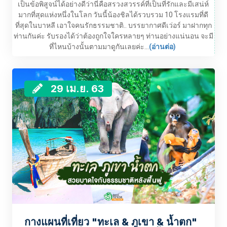
เป็นข้อพิสูจน์ได้อย่างดีว่านี่คือสรวงสวรรค์ที่เป็นที่รักและมีเสน่ห์
มากที่สุดแห่งหนึ่งในโลก วันนี้น้องชิลได้รวบรวม 10 โรงแรมที่ดี
ที่สุดในบาหลี เอาใจคนรักธรรมชาติ.. บรรยากาศดีเว่อร์ มาฝากทุก
ท่านกันค่ะ รับรองได้ว่าต้องถูกใจใครหลายๆ ท่านอย่างแน่นอน จะมี
ที่ไหนบ้างนั้นตามมาดูกันเลยค่ะ...
(อ่านต่อ)
29 เม.ย. 63
กางแผนที่เที่ยว "ทะเล & ภูเขา & น้ำตก"