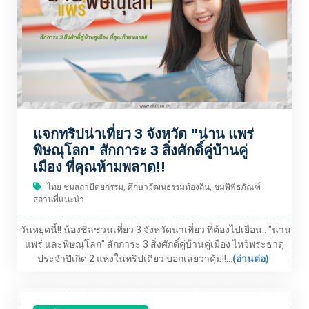
แจกทริปน่าเที่ยว 3 จังหวัด "น่าน แพร่
พิษณุโลก" สักการะ 3 สิ่งศักดิ์คู่บ้านคู่
เมือง ที่คุณห้ามพลาด!!
ไทย ชมสถาปัตยกรรม, ศึกษาวัฒนธรรมท้องถิ่น, ชมพิพิธภัณฑ์
สถานที่แนะนำ
วันหยุดนี้!! น้องชิลชวนเที่ยว 3 จังหวัดน่าเที่ยว ที่ต้องไปเยือน.. "น่าน
แพร่ และพิษณุโลก" สักการะ 3 สิ่งศักดิ์คู่บ้านคู่เมือง ไหว้พระธาตุ
ประจำปีเกิด 2 แห่งในทริปเดียว บอกเลยว่าคุ้ม!!...
(อ่านต่อ)