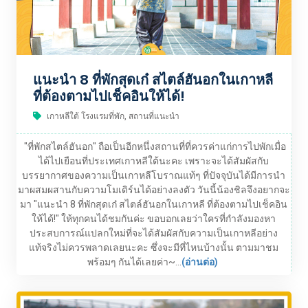
แนะนำ 8 ที่พักสุดเก๋ สไตล์ฮันอกในเกาหลี
ที่ต้องตามไปเช็คอินให้ได้!
เกาหลีใต้ โรงแรมที่พัก, สถานที่แนะนำ
"ที่พักสไตล์ฮันอก" ถือเป็นอีกหนึ่งสถานที่ที่ควรค่าแก่การไปพักเมื่อ
ได้ไปเยือนที่ประเทศเกาหลีใต้นะคะ เพราะจะได้สัมผัสกับ
บรรยากาศของความเป็นเกาหลีโบราณแท้ๆ ที่ปัจจุบันได้มีการนำ
มาผสมผสานกับความโมเดิร์นได้อย่างลงตัว วันนี้น้องชิลจึงอยากจะ
มา "แนะนำ 8 ที่พักสุดเก๋ สไตล์ฮันอกในเกาหลี ที่ต้องตามไปเช็คอิน
ให้ได้!" ให้ทุกคนได้ชมกันค่ะ ขอบอกเลยว่าใครที่กำลังมองหา
ประสบการณ์แปลกใหม่ที่จะได้สัมผัสกับความเป็นเกาหลีอย่าง
แท้จริงไม่ควรพลาดเลยนะคะ ซึ่งจะมีที่ไหนบ้างนั้น ตามมาชม
พร้อมๆ กันได้เลยค่า~...
(อ่านต่อ)