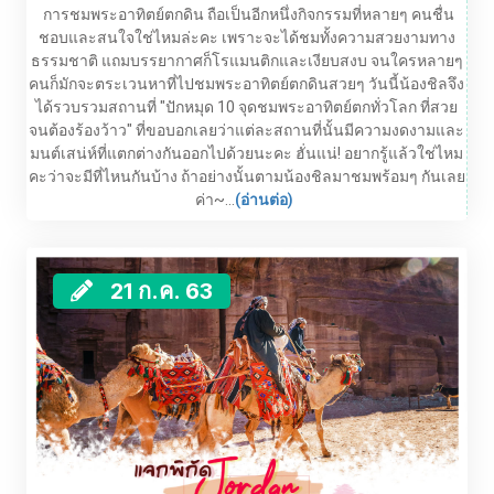
การชมพระอาทิตย์ตกดิน ถือเป็นอีกหนึ่งกิจกรรมที่หลายๆ คนชื่น
ชอบและสนใจใช่ไหมล่ะคะ เพราะจะได้ชมทั้งความสวยงามทาง
ธรรมชาติ แถมบรรยากาศก็โรแมนติกและเงียบสงบ จนใครหลายๆ
คนก็มักจะตระเวนหาที่ไปชมพระอาทิตย์ตกดินสวยๆ วันนี้น้องชิลจึง
ได้รวบรวมสถานที่ "ปักหมุด 10 จุดชมพระอาทิตย์ตกทั่วโลก ที่สวย
จนต้องร้องว้าว" ที่ขอบอกเลยว่าแต่ละสถานที่นั้นมีความงดงามและ
มนต์เสน่ห์ที่แตกต่างกันออกไปด้วยนะคะ ฮั่นแน่! อยากรู้แล้วใช่ไหม
คะว่าจะมีที่ไหนกันบ้าง ถ้าอย่างนั้นตามน้องชิลมาชมพร้อมๆ กันเลย
ค่า~...
(อ่านต่อ)
21 ก.ค. 63