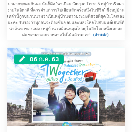
มาฝากทุกคนกันค่ะ นั่นก็คือ "พาเยือน Cinque Terre 5 หมู่บ้านริมผา
งามในอิตาลี ที่ควรค่าแก่การไปเยือนสักครั้งหนึ่งในชีวิต" ซึ่งหมู่บ้าน
เหล่านี้ถูกขนานนามว่าเป็นหมู่บ้านชาวประมงที่สวยที่สุดในโลกเลย
นะคะ รับรองว่าทุกคนจะต้องชื่นชอบและหลงใหลไปกับมนต์เสน่ห์ที่
น่าค้นหาของแต่ละหมู่บ้าน เหมือนหลุดไปอยู่ในอีกโลกหนึ่งเลยล่ะ
ค่ะ ขอบอกเลยว่าพลาดไม่ได้แล้วนะคะ!...
(อ่านต่อ)
06 ก.ค. 63