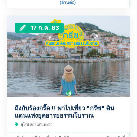
(อ่านต่อ)
17 ก.ค. 63
ถึงกับร้องกรี๊ด !! พาไปเที่ยว "กรีซ" ดิน
แดนแห่งยุคอารยธรรมโบราณ
ยุโรป สถานที่แนะนำ