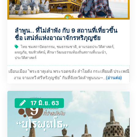
ลำพูน.. ที่ไม่ลำพัง กับ 9 สถานที่เที่ยวขึ้น
ชื่อ เสน่ห์แห่งอาณาจักรหริภุญชัย
ไทย ชมสถาปัตยกรรม, ชมธรรมชาติ, ตามรอยประวัติศาสตร์,
ผจญภัย, ชมทิวทัศน์, ศึกษาวัฒนธรรมท้องถิ่นสถานที่แนะนำ,
ประวัติศาสตร์
เยือนเมือง "พระธาตุเด่น พระรอดขลัง ลำไยดัง กระเทียมดี ประเพณี
งาม จามเทวี ศรีหริภุญชัย" กันที่จังหวัดลำพูนนน~...
(อ่านต่อ)
17 มิ.ย. 63