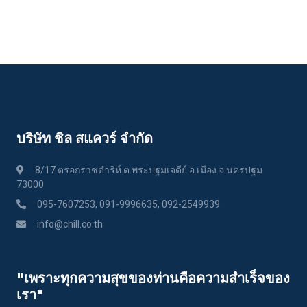
บริษัท ชิล สแควร์ จำกัด
8/17 ตรอกราชดำริห์ ต.พระปฐมเจดีย์ อ.เมือง จ.นครปฐม
73000
095-7607253, 091-9996635, 092-2549939
info@chill.co.th
"เพราะทุกความสุขของท่านคือความสําเร็จของ
เรา"