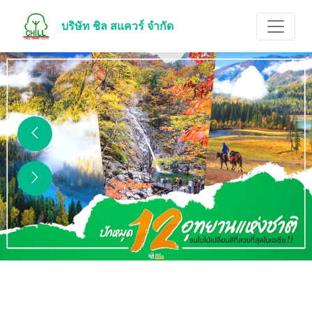
บริษัท ชิล สแควร์ จำกัด