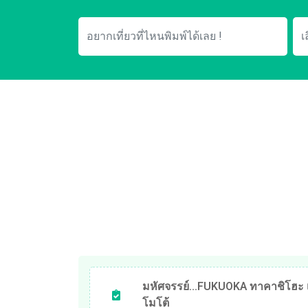
มหัศจรรย์...FUKUOKA ทาคาชิโฮะ เ
โมโต้