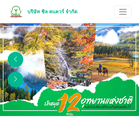
บริษัท ชิล สแควร์ จำกัด