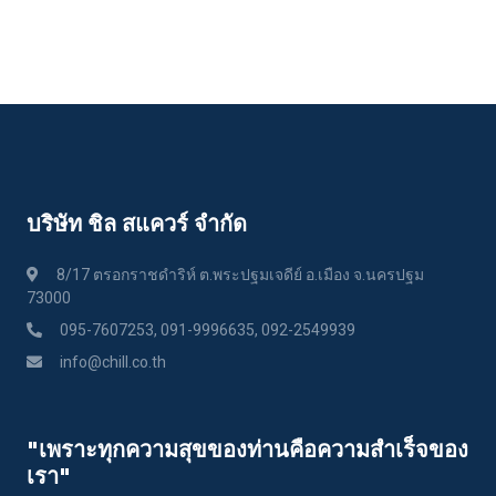
บริษัท ชิล สแควร์ จำกัด
8/17 ตรอกราชดำริห์ ต.พระปฐมเจดีย์ อ.เมือง จ.นครปฐม
73000
095-7607253, 091-9996635, 092-2549939
info@chill.co.th
"เพราะทุกความสุขของท่านคือความสําเร็จของ
เรา"