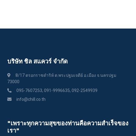
บริษัท ชิล สแควร์ จำกัด
8/17 ตรอกราชดำริห์ ต.พระปฐมเจดีย์ อ.เมือง จ.นครปฐม
73000
095-7607253, 091-9996635, 092-2549939
info@chill.co.th
"เพราะทุกความสุขของท่านคือความสําเร็จของ
เรา"