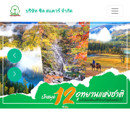
บริษัท ชิล สแควร์ จำกัด