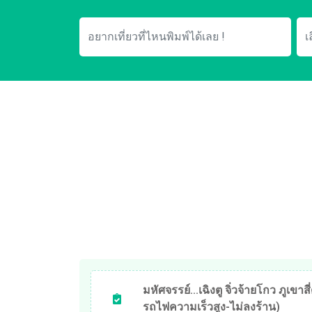
มหัศจรรย์...เฉิงตู จิ่วจ้ายโกว ภูเขาสี่
รถไฟความเร็วสูง-ไม่ลงร้าน)