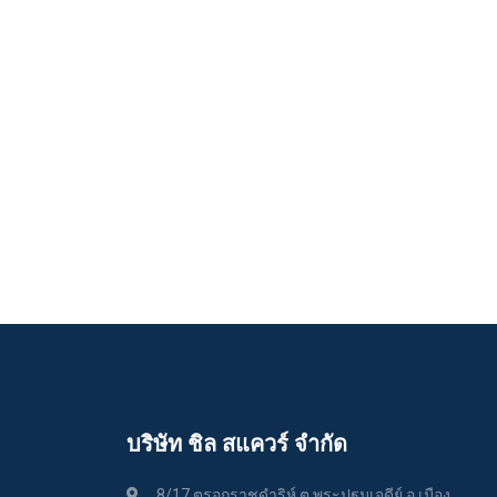
บริษัท ชิล สแควร์ จำกัด
8/17 ตรอกราชดำริห์ ต.พระปฐมเจดีย์ อ.เมือง