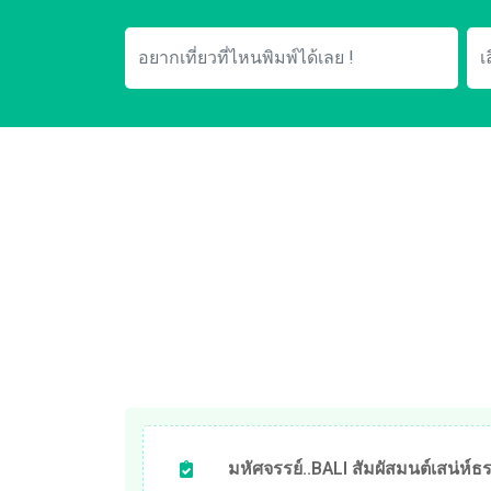
มหัศจรรย์..BALI สัมผัสมนต์เสน่ห์