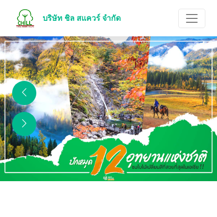
บริษัท ชิล สแควร์ จำกัด