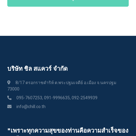
บริษัท ชิล สแควร์ จำกัด
8/17 ตรอกราชดำริห์ ต.พระปฐมเจดีย์ อ.เมือง จ.นครปฐม
73000
095-7607253, 091-9996635, 092-2549939
info@chill.co.th
"เพราะทุกความสุขของท่านคือความสําเร็จของ