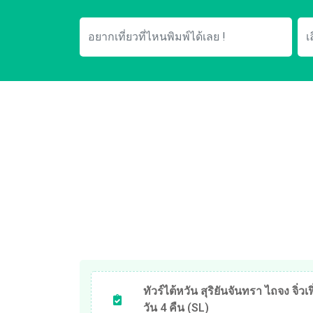
ทัวร์ไต้หวัน สุริยันจันทรา ไถจง จิ่วเฟิ
วัน 4 คืน (SL)