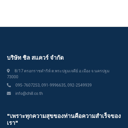
บริษัท ชิล สแควร์ จำกัด
8/17 ตรอกราชดำริห์ ต.พระปฐมเจดีย์ อ.เมือง จ.นครปฐม
73000
095-7607253, 091-9996635, 092-2549939
info@chill.co.th
"เพราะทุกความสุขของท่านคือความสําเร็จของ
เรา"