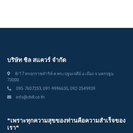
บริษัท ชิล สแควร์ จำกัด
8/17 ตรอกราชดำริห์ ต.พระปฐมเจดีย์ อ.เมือง จ.นครปฐม
73000
095-7607253, 091-9996635, 092-2549939
info@chill.co.th
"เพราะทุกความสุขของท่านคือความสําเร็จของ
เรา"