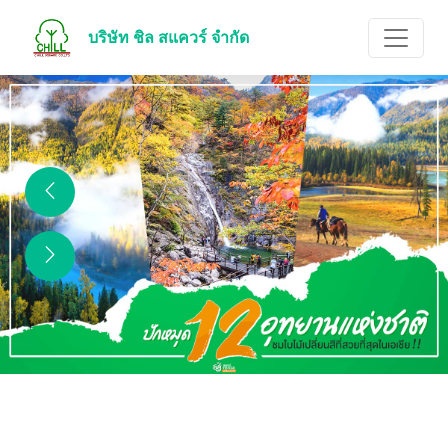
บริษัท ชิล สแควร์ จำกัด