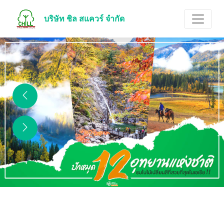
บริษัท ชิล สแควร์ จำกัด