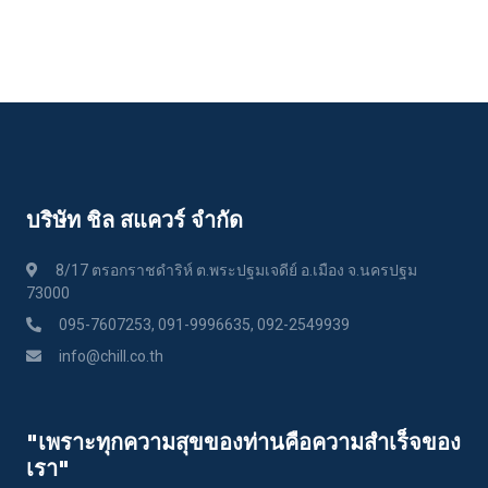
บริษัท ชิล สแควร์ จำกัด
8/17 ตรอกราชดำริห์ ต.พระปฐมเจดีย์ อ.เมือง จ.นครปฐม
73000
095-7607253, 091-9996635, 092-2549939
info@chill.co.th
"เพราะทุกความสุขของท่านคือความสําเร็จของ
เรา"