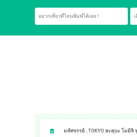
มหัศจรรย์...TOKYO ฮะคุบะ โมมิจิ ฟู