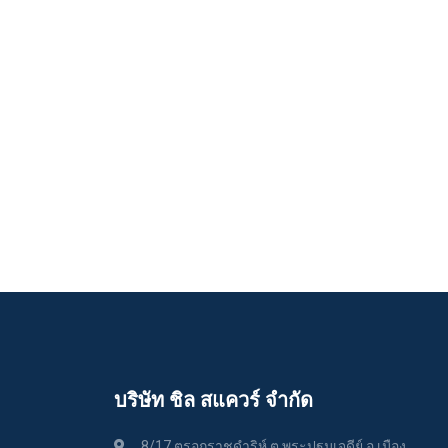
บริษัท ชิล สแควร์ จำกัด
8/17 ตรอกราชดำริห์ ต.พระปฐมเจดีย์ อ.เมือง