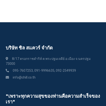
บริษัท ชิล สแควร์ จำกัด
8/17 ตรอกราชดำริห์ ต.พระปฐมเจดีย์ อ.เมือง จ.นครปฐม
73000
095-7607253, 091-9996635, 092-2549939
info@chill.co.th
"เพราะทุกความสุขของท่านคือความสําเร็จของ
เรา"