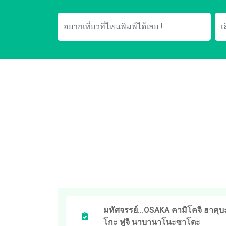
มหัศจรรย์…OSAKA คามิโคจิ ฮาคุบ
โกะ ฟูจิ นาบานาโนะซาโตะ