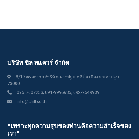
บริษัท ชิล สแควร์ จำกัด
8/17 ตรอกราชดำริห์ ต.พระปฐมเจดีย์ อ.เมือง จ.นครปฐม
73000
095-7607253, 091-9996635, 092-2549939
info@chill.co.th
"เพราะทุกความสุขของท่านคือความสําเร็จของ
เรา"