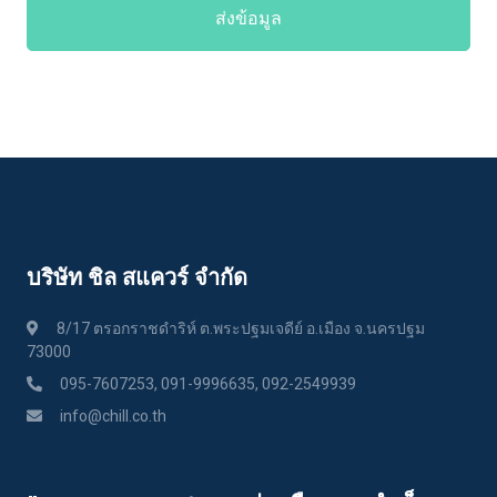
ส่งข้อมูล
บริษัท ชิล สแควร์ จำกัด
8/17 ตรอกราชดำริห์ ต.พระปฐมเจดีย์ อ.เมือง จ.นครปฐม
73000
095-7607253, 091-9996635, 092-2549939
info@chill.co.th