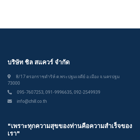
บริษัท ชิล สแควร์ จำกัด
8/17 ตรอกราชดำริห์ ต.พระปฐมเจดีย์ อ.เมือง จ.นครปฐม
73000
095-7607253, 091-9996635, 092-2549939
info@chill.co.th
"เพราะทุกความสุขของท่านคือความสําเร็จของ
เรา"