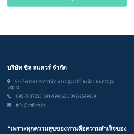
บริษัท ชิล สแควร์ จำกัด
8/17 ตรอกราชดำริห์ ต.พระปฐมเจดีย์ อ.เมือง จ.นครปฐม
73000
095-7607253, 091-9996635, 092-2549939
info@chill.co.th
"เพราะทุกความสุขของท่านคือความสําเร็จของ