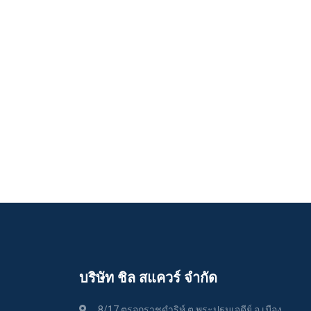
บริษัท ชิล สแควร์ จำกัด
8/17 ตรอกราชดำริห์ ต.พระปฐมเจดีย์ อ.เมือง