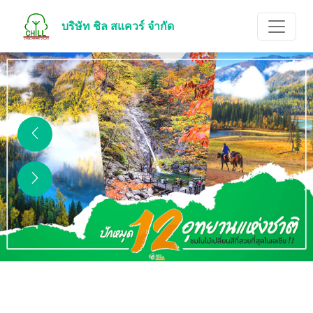
บริษัท ชิล สแควร์ จำกัด