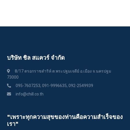
บริษัท ชิล สแควร์ จำกัด
8/17 ตรอกราชดำริห์ ต.พระปฐมเจดีย์ อ.เมือง จ.นครปฐม
73000
095-7607253, 091-9996635, 092-2549939
info@chill.co.th
"เพราะทุกความสุขของท่านคือความสําเร็จของ
เรา"