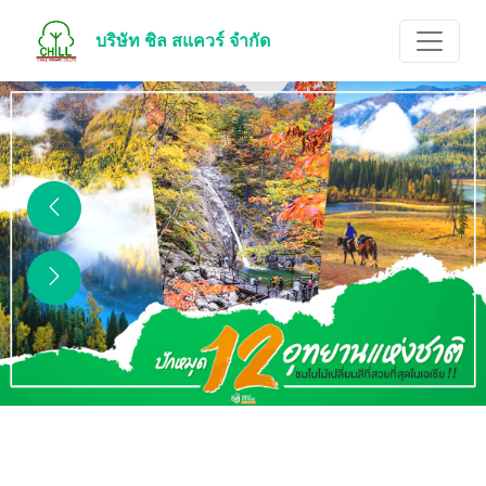
บริษัท ชิล สแควร์ จำกัด