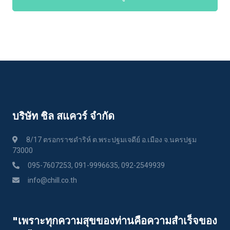
บริษัท ชิล สแควร์ จำกัด
8/17 ตรอกราชดำริห์ ต.พระปฐมเจดีย์ อ.เมือง จ.นครปฐม
73000
095-7607253, 091-9996635, 092-2549939
info@chill.co.th
"เพราะทุกความสุขของท่านคือความสําเร็จของ