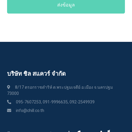
ส่งข้อมูล
บริษัท ชิล สแควร์ จำกัด
8/17 ตรอกราชดำริห์ ต.พระปฐมเจดีย์ อ.เมือง จ.นครปฐม
73000
095-7607253, 091-9996635, 092-2549939
info@chill.co.th