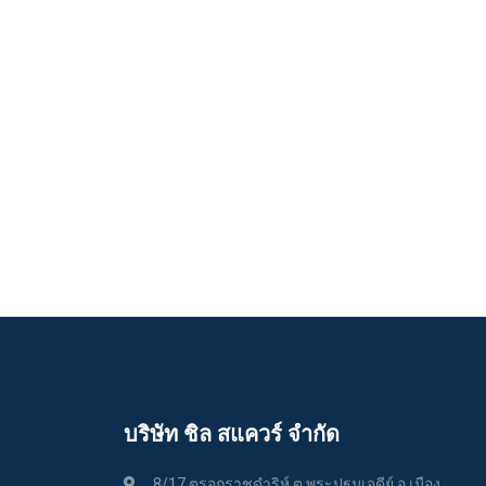
บริษัท ชิล สแควร์ จำกัด
8/17 ตรอกราชดำริห์ ต.พระปฐมเจดีย์ อ.เมือง