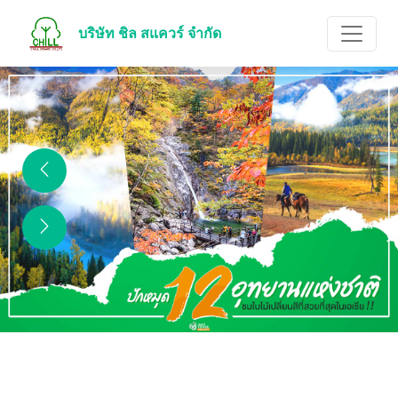
บริษัท ชิล สแควร์ จำกัด