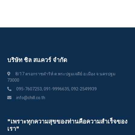
บริษัท ชิล สแควร์ จำกัด
8/17 ตรอกราชดำริห์ ต.พระปฐมเจดีย์ อ.เมือง จ.นครปฐม
73000
095-7607253, 091-9996635, 092-2549939
info@chill.co.th
"เพราะทุกความสุขของท่านคือความสําเร็จของ
เรา"