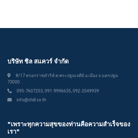
บริษัท ชิล สแควร์ จำกัด
8/17 ตรอกราชดำริห์ ต.พระปฐมเจดีย์ อ.เมือง จ.นครปฐม
73000
095-7607253, 091-9996635, 092-2549939
info@chill.co.th
"เพราะทุกความสุขของท่านคือความสําเร็จของ
เรา"