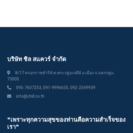
บริษัท ชิล สแควร์ จำกัด
8/17 ตรอกราชดำริห์ ต.พระปฐมเจดีย์ อ.เมือง จ.นครปฐม
73000
095-7607253, 091-9996635, 092-2549939
info@chill.co.th
"เพราะทุกความสุขของท่านคือความสําเร็จของ
เรา"