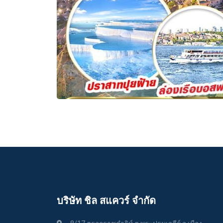
บริษัท ชิล สแควร์ จำกัด