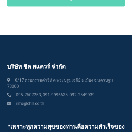
บริษัท ชิล สแควร์ จำกัด
8/17 ตรอกราชดำริห์ ต.พระปฐมเจดีย์ อ.เมือง จ.นครปฐม
73000
095-7607253, 091-9996635, 092-2549939
info@chill.co.th
"เพราะทุกความสุขของท่านคือความสําเร็จของ