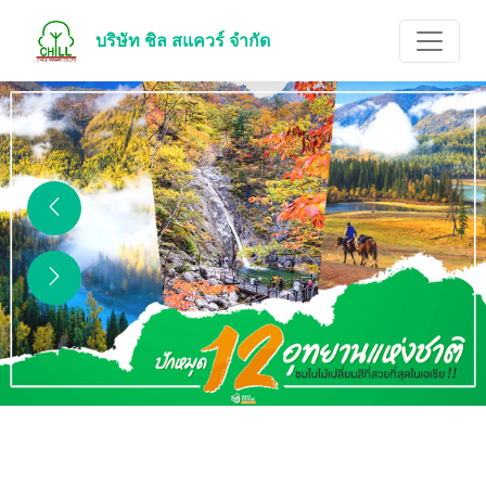
บริษัท ชิล สแควร์ จำกัด