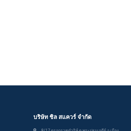
บริษัท ชิล สแควร์ จำกัด
8/17 ตรอกราชดำริห์ ต.พระปฐมเจดีย์ อ.เมือง