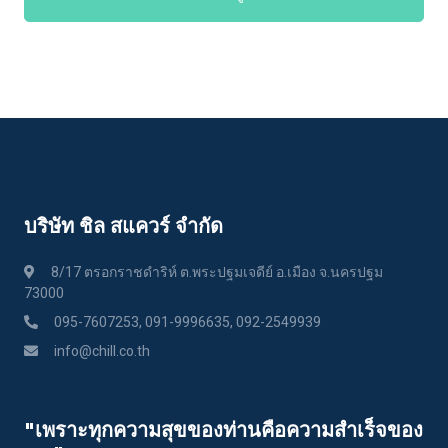
บริษัท ชิล สแควร์ จำกัด
8/17 ตรอกราชดำริห์ ต.พระปฐมเจดีย์ อ.เมือง จ.นครปฐม
73000
095-7607253, 091-9996635, 092-2549939
info@chill.co.th
"เพราะทุกความสุขของท่านคือความสําเร็จของ