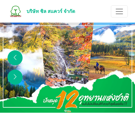
บริษัท ชิล สแควร์ จำกัด