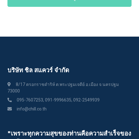
บริษัท ชิล สแควร์ จำกัด
8/17 ตรอกราชดำริห์ ต.พระปฐมเจดีย์ อ.เมือง จ.นครปฐม
73000
095-7607253, 091-9996635, 092-2549939
info@chill.co.th
"เพราะทุกความสุขของท่านคือความสําเร็จของ