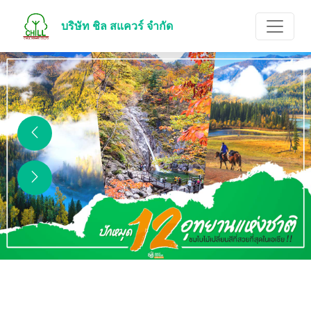
บริษัท ชิล สแควร์ จำกัด