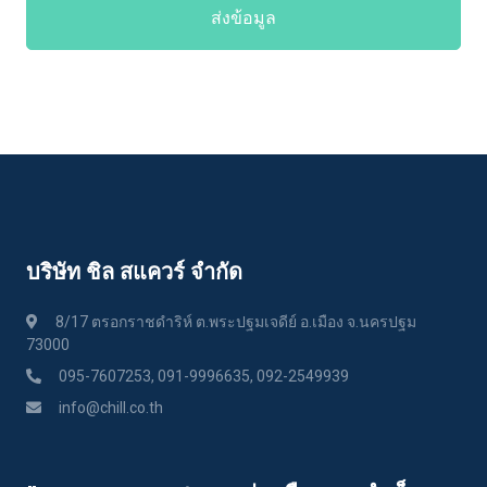
ส่งข้อมูล
บริษัท ชิล สแควร์ จำกัด
8/17 ตรอกราชดำริห์ ต.พระปฐมเจดีย์ อ.เมือง จ.นครปฐม
73000
095-7607253, 091-9996635, 092-2549939
info@chill.co.th