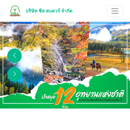
บริษัท ชิล สแควร์ จำกัด