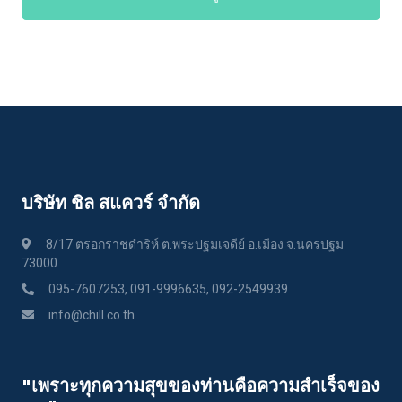
บริษัท ชิล สแควร์ จำกัด
8/17 ตรอกราชดำริห์ ต.พระปฐมเจดีย์ อ.เมือง จ.นครปฐม
73000
095-7607253, 091-9996635, 092-2549939
info@chill.co.th
"เพราะทุกความสุขของท่านคือความสําเร็จของ