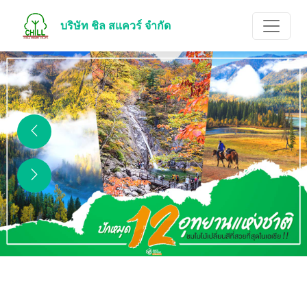
บริษัท ชิล สแควร์ จำกัด