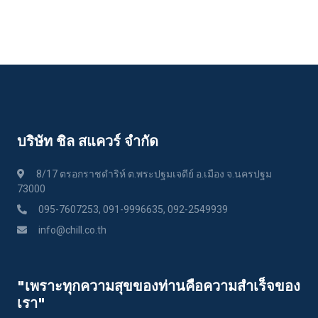
บริษัท ชิล สแควร์ จำกัด
8/17 ตรอกราชดำริห์ ต.พระปฐมเจดีย์ อ.เมือง จ.นครปฐม
73000
095-7607253, 091-9996635, 092-2549939
info@chill.co.th
"เพราะทุกความสุขของท่านคือความสําเร็จของ
เรา"