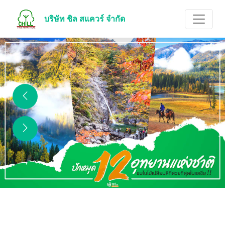
บริษัท ชิล สแควร์ จำกัด