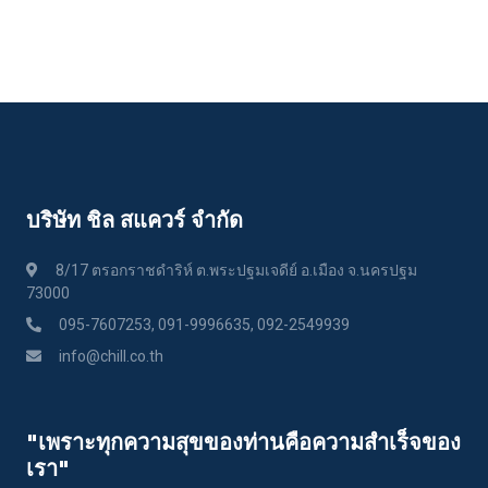
บริษัท ชิล สแควร์ จำกัด
8/17 ตรอกราชดำริห์ ต.พระปฐมเจดีย์ อ.เมือง จ.นครปฐม
73000
095-7607253, 091-9996635, 092-2549939
info@chill.co.th
"เพราะทุกความสุขของท่านคือความสําเร็จของ
เรา"