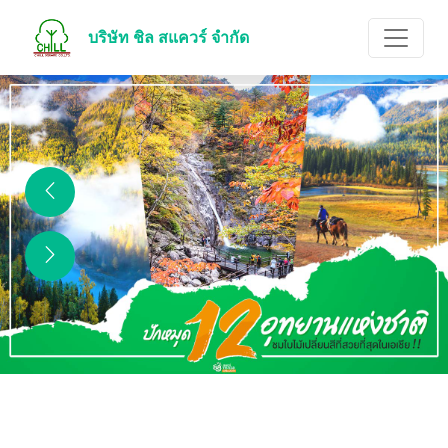
บริษัท ชิล สแควร์ จำกัด