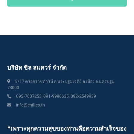
บริษัท ชิล สแควร์ จำกัด
8/17 ตรอกราชดำริห์ ต.พระปฐมเจดีย์ อ.เมือง จ.นครปฐม
73000
095-7607253, 091-9996635, 092-2549939
info@chill.co.th
"เพราะทุกความสุขของท่านคือความสําเร็จของ