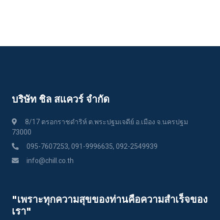
บริษัท ชิล สแควร์ จำกัด
8/17 ตรอกราชดำริห์ ต.พระปฐมเจดีย์ อ.เมือง จ.นครปฐม
73000
095-7607253, 091-9996635, 092-2549939
info@chill.co.th
"เพราะทุกความสุขของท่านคือความสําเร็จของ
เรา"