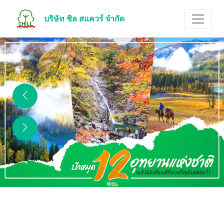
บริษัท ชิล สแควร์ จำกัด