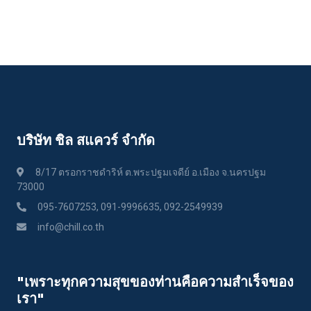
บริษัท ชิล สแควร์ จำกัด
8/17 ตรอกราชดำริห์ ต.พระปฐมเจดีย์ อ.เมือง จ.นครปฐม
73000
095-7607253, 091-9996635, 092-2549939
info@chill.co.th
"เพราะทุกความสุขของท่านคือความสําเร็จของ
เรา"