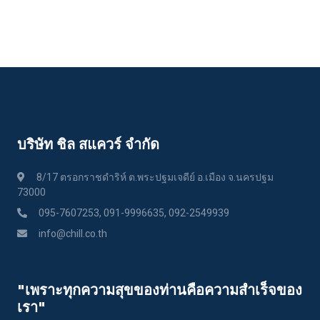
บริษัท ชิล สแควร์ จำกัด
8/17 ตรอกราชดำริห์ ต.พระปฐมเจดีย์ อ.เมือง จ.นครปฐม
73000
095-7607253, 091-9996635, 092-2549939
info@chill.co.th
"เพราะทุกความสุขของท่านคือความสําเร็จของ
เรา"