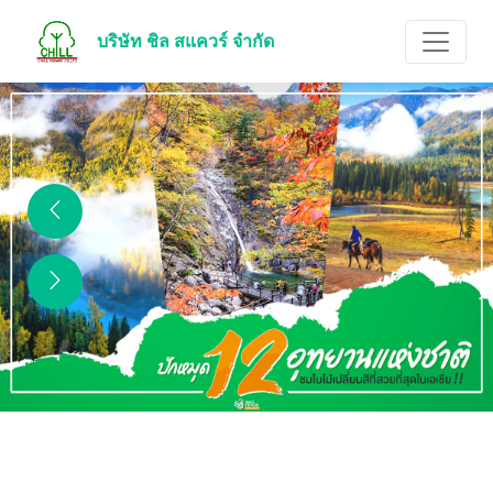
บริษัท ชิล สแควร์ จำกัด