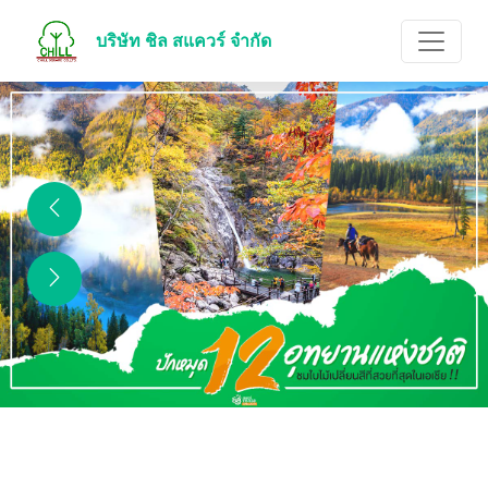
บริษัท ชิล สแควร์ จำกัด