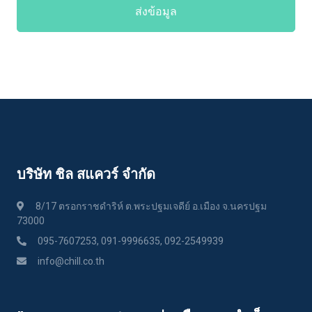
ส่งข้อมูล
บริษัท ชิล สแควร์ จำกัด
8/17 ตรอกราชดำริห์ ต.พระปฐมเจดีย์ อ.เมือง จ.นครปฐม
73000
095-7607253, 091-9996635, 092-2549939
info@chill.co.th