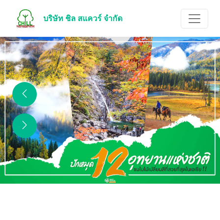
บริษัท ชิล สแควร์ จำกัด