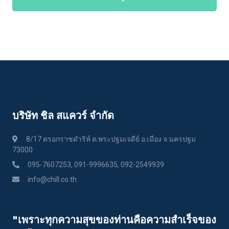
บริษัท ชิล สแควร์ จำกัด
8/17 ตรอกราชดำริห์ ต.พระปฐมเจดีย์ อ.เมือง จ.นครปฐม
73000
095-7607253, 091-9996635, 092-2549939
info@chill.co.th
"เพราะทุกความสุขของท่านคือความสําเร็จของ