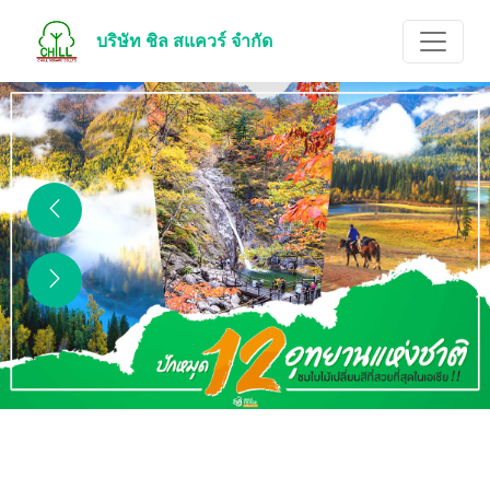
บริษัท ชิล สแควร์ จำกัด