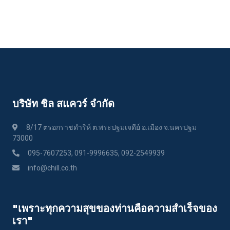
บริษัท ชิล สแควร์ จำกัด
8/17 ตรอกราชดำริห์ ต.พระปฐมเจดีย์ อ.เมือง จ.นครปฐม
73000
095-7607253, 091-9996635, 092-2549939
info@chill.co.th
"เพราะทุกความสุขของท่านคือความสําเร็จของ
เรา"