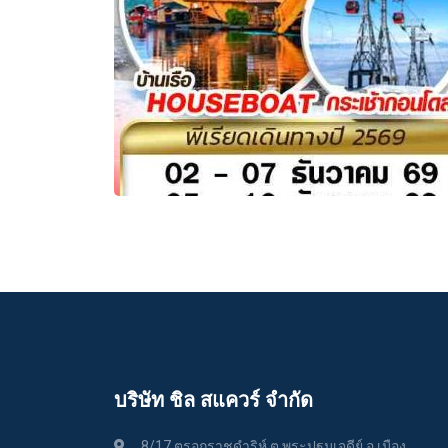
บริษัท ชิล สแควร์ จำกัด
8/17 ตรอกราชดำริห์ ต.พระปฐมเจดีย์ อ.เมือง