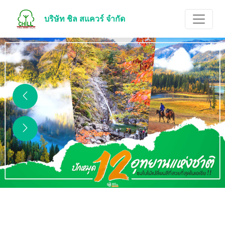
บริษัท ชิล สแควร์ จำกัด