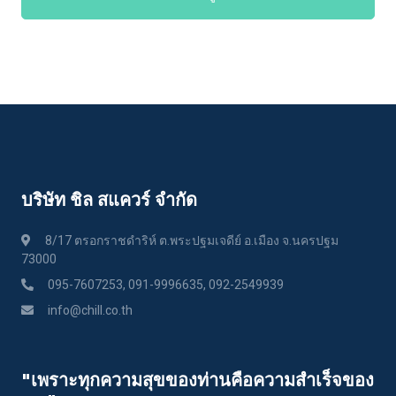
บริษัท ชิล สแควร์ จำกัด
8/17 ตรอกราชดำริห์ ต.พระปฐมเจดีย์ อ.เมือง จ.นครปฐม
73000
095-7607253, 091-9996635, 092-2549939
info@chill.co.th
"เพราะทุกความสุขของท่านคือความสําเร็จของ