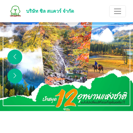
บริษัท ชิล สแควร์ จำกัด