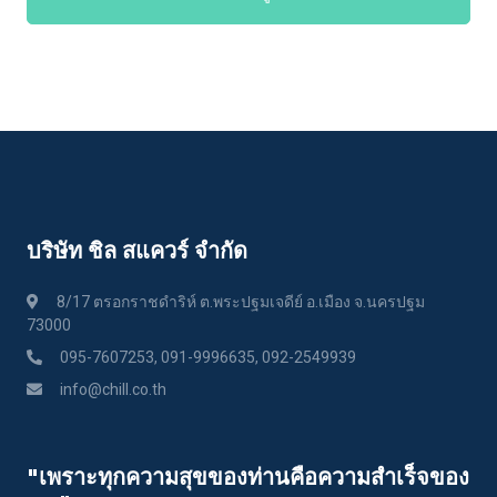
บริษัท ชิล สแควร์ จำกัด
8/17 ตรอกราชดำริห์ ต.พระปฐมเจดีย์ อ.เมือง จ.นครปฐม
73000
095-7607253, 091-9996635, 092-2549939
info@chill.co.th
"เพราะทุกความสุขของท่านคือความสําเร็จของ