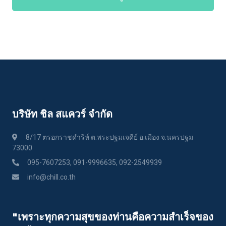
บริษัท ชิล สแควร์ จำกัด
8/17 ตรอกราชดำริห์ ต.พระปฐมเจดีย์ อ.เมือง จ.นครปฐม
73000
095-7607253, 091-9996635, 092-2549939
info@chill.co.th
"เพราะทุกความสุขของท่านคือความสําเร็จของ