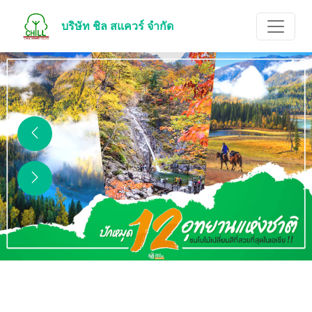
บริษัท ชิล สแควร์ จำกัด