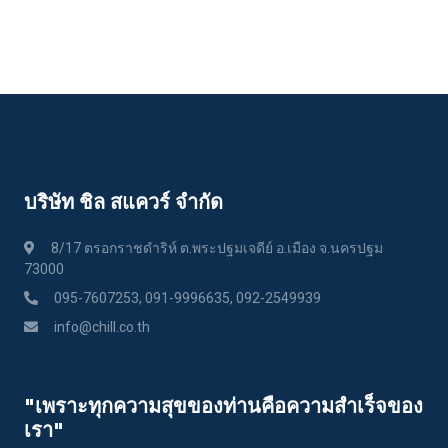
บริษัท ชิล สแควร์ จำกัด
8/17 ตรอกราชดำริห์ ต.พระปฐมเจดีย์ อ.เมือง จ.นครปฐม
73000
095-7607253, 091-9996635, 092-2549939
info@chill.co.th
"เพราะทุกความสุขของท่านคือความสําเร็จของ
เรา"