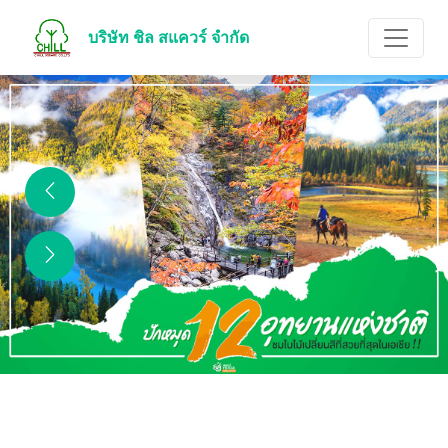
บริษัท ชิล สแควร์ จำกัด