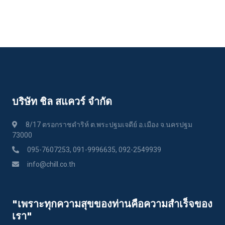
บริษัท ชิล สแควร์ จำกัด
8/17 ตรอกราชดำริห์ ต.พระปฐมเจดีย์ อ.เมือง จ.นครปฐม
73000
095-7607253, 091-9996635, 092-2549939
info@chill.co.th
"เพราะทุกความสุขของท่านคือความสําเร็จของ
เรา"