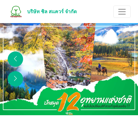
บริษัท ชิล สแควร์ จำกัด