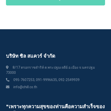
บริษัท ชิล สแควร์ จำกัด
8/17 ตรอกราชดำริห์ ต.พระปฐมเจดีย์ อ.เมือง จ.นครปฐม
73000
095-7607253, 091-9996635, 092-2549939
info@chill.co.th
"เพราะทุกความสุขของท่านคือความสําเร็จของ