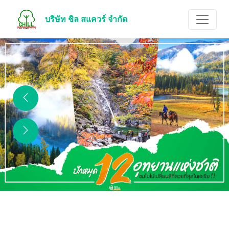
บริษัท ชิล สแควร์ จำกัด